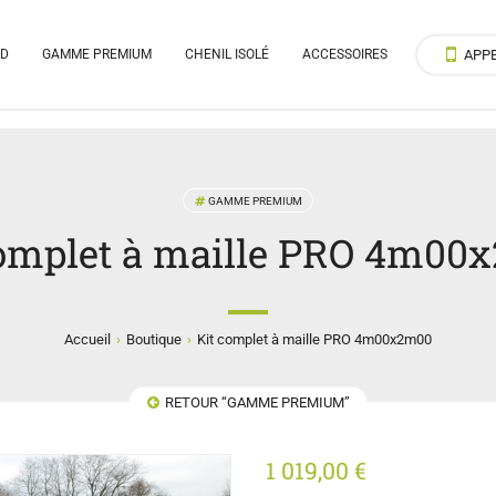
RD
GAMME PREMIUM
CHENIL ISOLÉ
ACCESSOIRES
APP
GAMME PREMIUM
complet à maille PRO 4m00
›
›
Accueil
Boutique
Kit complet à maille PRO 4m00x2m00
RETOUR “GAMME PREMIUM”
1 019,00
€