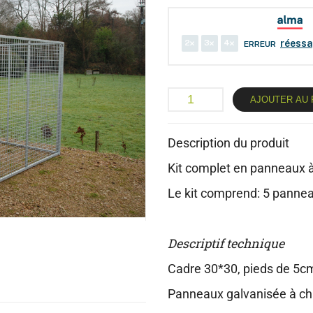
2
3
4
réessa
ERREUR
AJOUTER AU 
Description du produit
Kit complet en panneaux 
Le kit comprend: 5 panne
Descriptif technique
Cadre 30*30, pieds de 5c
Panneaux galvanisée à c