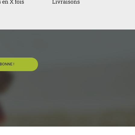
 en X fois
Livraisons