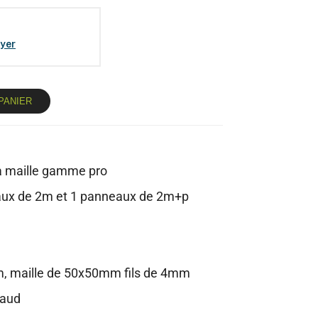
yer
PANIER
à maille gamme pro
aux de 2m et 1 panneaux de 2m+p
m, maille de 50x50mm fils de 4mm
haud