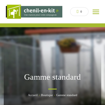
0
Gamme standard
Accueil
›
Boutique
›
Gamme standard