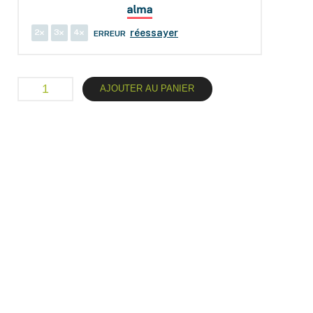
2
3
4
réessayer
ERREUR
AJOUTER AU PANIER
Caractéristiques :