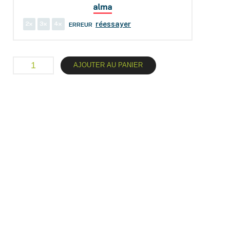
2
3
4
réessayer
ERREUR
AJOUTER AU PANIER
Descriptif technique