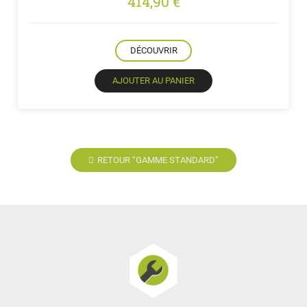
414,90
€
DÉCOUVRIR
AJOUTER AU PANIER
RETOUR “GAMME STANDARD”