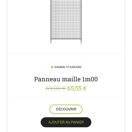
GAMME STANDARD
Panneau maille 1m00
Le
Le
69,00
€
65,55
€
prix
prix
initial
actuel
DÉCOUVRIR
était :
est :
69,00 €.
65,55 €.
AJOUTER AU PANIER