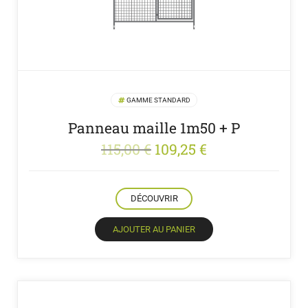
GAMME STANDARD
Panneau maille 1m50 + P
Le
Le
115,00
€
109,25
€
prix
prix
initial
actuel
DÉCOUVRIR
était :
est :
115,00 €.
109,25 €.
AJOUTER AU PANIER