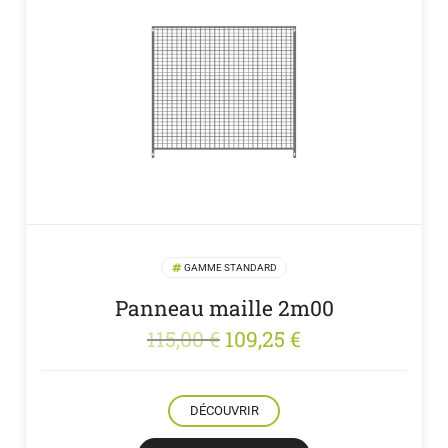
GAMME STANDARD
Panneau maille 2m00
Le
Le
115,00
€
109,25
€
prix
prix
initial
actuel
DÉCOUVRIR
était :
est :