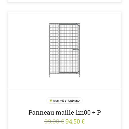
GAMME STANDARD
Panneau maille 1m00 + P
Le
Le
99,00
€
94,50
€