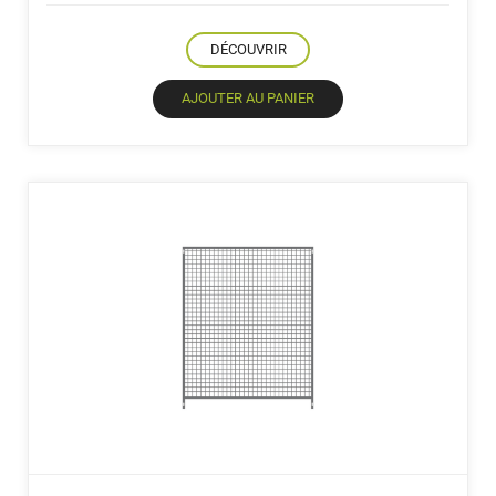
prix
prix
initial
actuel
DÉCOUVRIR
était :
est :
99,00 €.
94,50 €.
AJOUTER AU PANIER