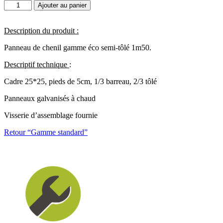
quantité
Ajouter au panier
de
Panneau
semi-
Description du produit
:
tolé
Panneau de chenil gamme éco semi-tôlé 1m50.
barreaux
1m50
Descriptif technique
:
Cadre 25*25, pieds de 5cm, 1/3 barreau, 2/3 tôlé
Panneaux galvanisés à chaud
Visserie d’assemblage fournie
Retour “Gamme standard”